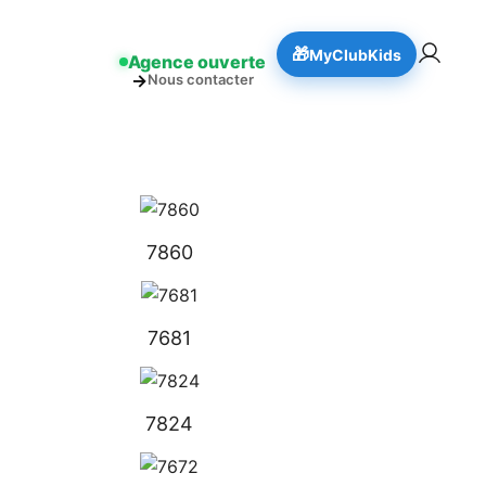
👉 Réserver
🎁
MyClubKids
Agence ouverte
→
Nous contacter
7860
7681
7824