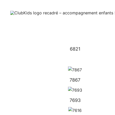
Skip
🚨 Nos accompag
to
content
ClubKids
6821
7867
7693