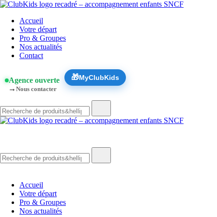
Skip
🚨 Nos accompagnements sont pris d’assaut. Réservez dès
to
ClubKids
Accueil
content
maintenant !
Votre départ
Pro & Groupes
Nos actualités
Contact
🎁
MyClubKids
Agence ouverte
→
Nous contacter
Recherche
de
:
ClubKids
Recherche
de
:
Accueil
Votre départ
Pro & Groupes
Nos actualités