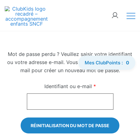
Skip
🚨 Nos accompagnements sont pris d’assaut.
to
Réservez dès maintenant !
content
ClubKids
Mot de passe perdu ? Veuillez saisir votre identifiant
ou votre adresse e-mail. Vous recevrez un lien par e-
Mes ClubPoints :
0
mail pour créer un nouveau mot de passe.
Obligatoire
Identifiant ou e-mail
*
RÉINITIALISATION DU MOT DE PASSE