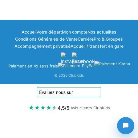
Accueil
Votre départ
Mon compte
Nos actualités
Bonjour à vous ! 👋
Conditions Générales de Vente
Carrière
Pro & Groupes
🎁
×
Bienvenue dans votre espace fidélité
Accompagnement privatisé
Accueil / transfert en gare
ClubKids
Paiement en 4x sans frais
Vos points disponibles
© 2026 ClubKids
0
ClubPoints
⬆️
Gagner des points
★
★
★
★
★
4,5/5
Avis clients ClubKids
1 € dépensé = 10 ClubPoints.