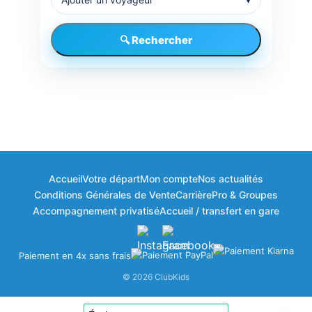
🔍 Rechercher
Accueil
Votre départ
Mon compte
Nos actualités
Bonjour à vous ! 👋
Conditions Générales de Vente
Carrière
Pro & Groupes
🎁
×
Bienvenue dans votre espace fidélité
Accompagnement privatisé
Accueil / transfert en gare
ClubKids
Paiement en 4x sans frais
Vos points disponibles
© 2026 ClubKids
0
ClubPoints