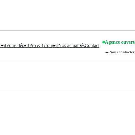
compagnements sont pris d’assaut. Réservez dès maintenant !
👉
Agence ouvert
eil
Votre départ
Pro & Groupes
Nos actualités
Contact
→
Nous contacter