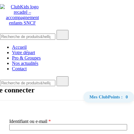
Skip
🚨 Nos accompagnements sont pris d’assaut. Réservez dès
to
content
maintenant !
Recherche
ClubKids
de
:
Accueil
Votre départ
Pro & Groupes
Nos actualités
Contact
Recherche
de
e connecter
:
Mes ClubPoints :
0
Obligatoire
Identifiant ou e-mail
*