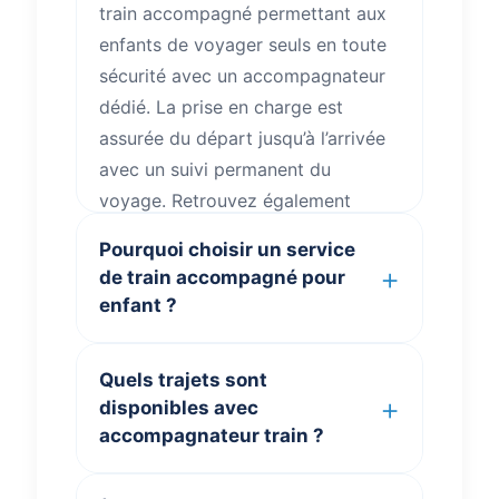
train accompagné permettant aux
enfants de voyager seuls en toute
sécurité avec un accompagnateur
dédié. La prise en charge est
assurée du départ jusqu’à l’arrivée
avec un suivi permanent du
voyage. Retrouvez également
toutes les informations utiles sur
Pourquoi choisir un service
votre voyage
.
de train accompagné pour
enfant ?
ClubKids.fr
propose un
Quels trajets sont
accompagnement train moderne
disponibles avec
pour les familles recherchant un
accompagnateur train ?
train avec accompagnateur, un
train pour petit ou encore une
Nos trajets couvrent plusieurs