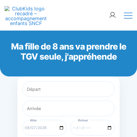
Skip
🚨 Nos accompagnements sont pris d’assaut.
to
Réservez dès maintenant !
content
ClubKids
Ma fille de 8 ans va prendre le
TGV seule, j'appréhende