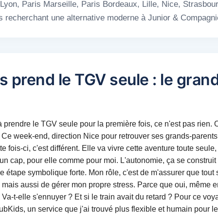
yon, Paris Marseille, Paris Bordeaux, Lille, Nice, Strasbour
les recherchant une alternative moderne à Junior & Compagni
ns prend le TGV seule : le gran
à prendre le TGV seule pour la première fois, ce n'est pas rien. O
Ce week-end, direction Nice pour retrouver ses grands-parents, 
 fois-ci, c'est différent. Elle va vivre cette aventure toute seule
 d'un cap, pour elle comme pour moi. L'autonomie, ça se construit
ne étape symbolique forte. Mon rôle, c'est de m'assurer que tout s
 mais aussi de gérer mon propre stress. Parce que oui, même en
 ? Va-t-elle s'ennuyer ? Et si le train avait du retard ? Pour ce v
ids, un service que j'ai trouvé plus flexible et humain pour l