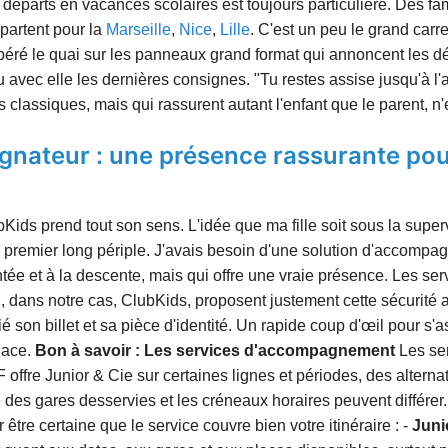
 départs en vacances scolaires est toujours particulière. Des fa
 partent pour la
Marseille
,
Nice
,
Lille
. C'est un peu le grand carre
péré le quai sur les panneaux grand format qui annoncent les d
vu avec elle les dernières consignes. "Tu restes assise jusqu'à l
s classiques, mais qui rassurent autant l'enfant que le parent, n'
agnateur : une présence rassurante pou
ids prend tout son sens. L'idée que ma fille soit sous la superv
ce premier long périple. J'avais besoin d'une solution d'accomp
ntée et à la descente, mais qui offre une vraie présence. Les
, dans notre cas, ClubKids, proposent justement cette sécurité 
fié son billet et sa pièce d'identité. Un rapide coup d'œil pour s'a
lace.
Bon à savoir : Les services d'accompagnement
Les se
CF offre Junior & Cie sur certaines lignes et périodes, des alte
te des gares desservies et les créneaux horaires peuvent différer.
être certaine que le service couvre bien votre itinéraire : -
Juni