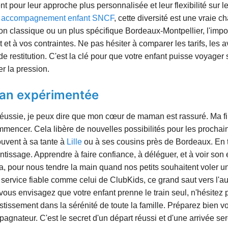
nt pour leur approche plus personnalisée et leur flexibilité sur 
n
accompagnement enfant SNCF
, cette diversité est une vraie 
n classique ou un plus spécifique Bordeaux-Montpellier, l'import
et à vos contraintes. Ne pas hésiter à comparer les tarifs, les avi
e restitution. C'est la clé pour que votre enfant puisse voyager 
er la pression.
an expérimentée
réussie, je peux dire que mon cœur de maman est rassuré. Ma fi
mmencer. Cela libère de nouvelles possibilités pour les prochai
ouvent à sa tante à
Lille
ou à ses cousins près de Bordeaux. En t
ntissage. Apprendre à faire confiance, à déléguer, et à voir son 
 pour nous tendre la main quand nos petits souhaitent voler un 
service fiable comme celui de ClubKids, ce grand saut vers l'
 vous envisagez que votre enfant prenne le train seul, n'hésitez 
issement dans la sérénité de toute la famille. Préparez bien vo
gnateur. C'est le secret d'un départ réussi et d'une arrivée serei