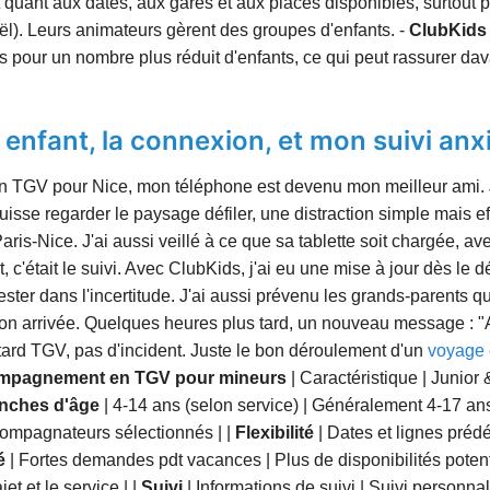
ant quant aux dates, aux gares et aux places disponibles, surtout 
ël). Leurs animateurs gèrent des groupes d'enfants. -
ClubKids 
 pour un nombre plus réduit d'enfants, ce qui peut rassurer da
enfant, la connexion, et mon suivi anx
son TGV pour Nice, mon téléphone est devenu mon meilleur ami. 
 puisse regarder le paysage défiler, une distraction simple mais ef
is-Nice. J'ai aussi veillé à ce que sa tablette soit chargée, a
 c'était le suivi. Avec ClubKids, j'ai eu une mise à jour dès le dé
ester dans l'incertitude. J'ai aussi prévenu les grands-parents qu
n arrivée. Quelques heures plus tard, un nouveau message : "A
rd TGV, pas d'incident. Juste le bon déroulement d'un
voyage e
compagnement en TGV pour mineurs
| Caractéristique | Junior &
nches d'âge
| 4-14 ans (selon service) | Généralement 4-17 ans
compagnateurs sélectionnés | |
Flexibilité
| Dates et lignes prédéf
é
| Fortes demandes pdt vacances | Plus de disponibilités potenti
jet et le service | |
Suivi
| Informations de suivi | Suivi personnal