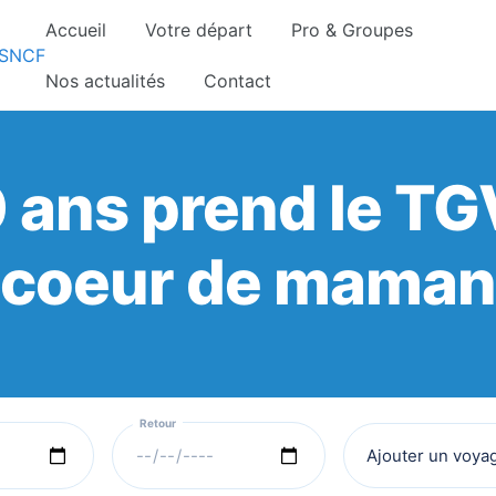
Accueil
Votre départ
Pro & Groupes
gnements sont pris d’assaut. Réservez dès maintenant 
Nos actualités
Contact
10 ans prend le TG
coeur de maman
Ajouter un voya