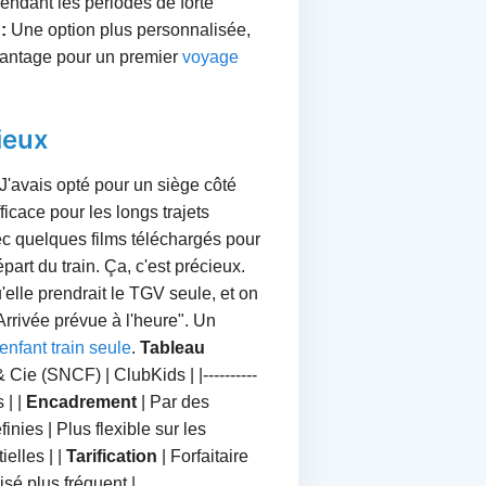
pendant les périodes de forte
:
Une option plus personnalisée,
vantage pour un premier
voyage
ieux
J'avais opté pour un siège côté
ficace pour les longs trajets
vec quelques films téléchargés pour
part du train. Ça, c'est précieux.
'elle prendrait le TGV seule, et on
rrivée prévue à l'heure". Un
nfant train seule
.
Tableau
 Cie (SNCF) | ClubKids | |----------
 | |
Encadrement
| Par des
inies | Plus flexible sur les
elles | |
Tarification
| Forfaitaire
isé plus fréquent |