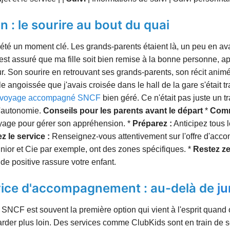
on : le sourire au bout du quai
 a été un moment clé. Les grands-parents étaient là, un peu en 
 assuré que ma fille soit bien remise à la bonne personne, aprè
nheur. Son sourire en retrouvant ses grands-parents, son récit a
fille angoissée que j'avais croisée dans le hall de la gare s'était
voyage accompagné SNCF
bien géré. Ce n'était pas juste un tra
l'autonomie.
Conseils pour les parents avant le départ
*
Comm
oyage pour gérer son appréhension. *
Préparez :
Anticipez tous le
ez le service :
Renseignez-vous attentivement sur l'offre d'acc
Junior et Cie par exemple, ont des zones spécifiques. *
Restez ze
de positive rassure votre enfant.
rvice d'accompagnement : au-delà de
ju
 la SNCF est souvent la première option qui vient à l'esprit quan
egarder plus loin. Des services comme ClubKids sont en train de