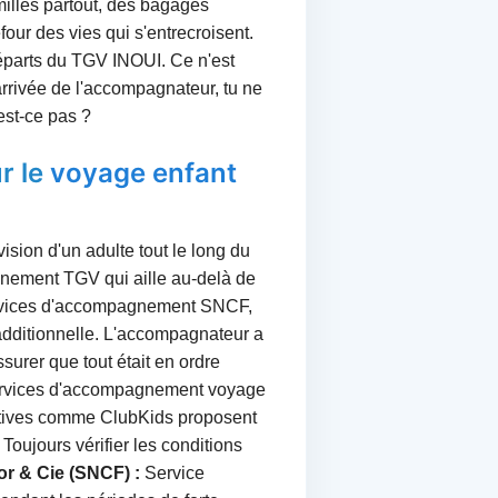
milles partout, des bagages
four des vies qui s'entrecroisent.
éparts du TGV INOUI. Ce n'est
'arrivée de l'accompagnateur, tu ne
est-ce pas ?
r le
voyage enfant
ision d'un adulte tout le long du
agnement TGV qui aille au-delà de
 services d'accompagnement SNCF,
additionnelle. L'accompagnateur a
ssurer que tout était en ordre
rvices d'accompagnement voyage
rnatives comme ClubKids proposent
 Toujours vérifier les conditions
or & Cie (SNCF) :
Service