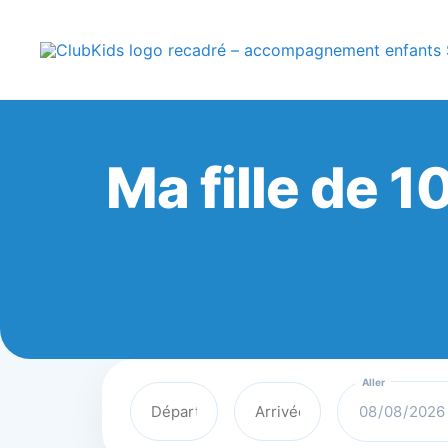
Skip
🚨 Nos accompa
to
content
ClubKids
Ma fille de 