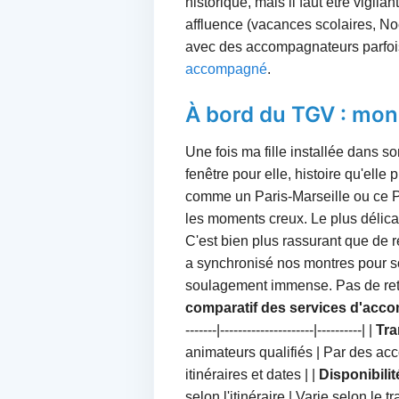
historique, mais il faut être vigil
affluence (vacances scolaires, No
avec des accompagnateurs parfois
accompagné
.
À bord du TGV : mon 
Une fois ma fille installée dans 
fenêtre pour elle, histoire qu'elle
comme un Paris-Marseille ou ce Par
les moments creux. Le plus délicat,
C'est bien plus rassurant que de r
a synchronisé nos montres pour so
soulagement immense. Pas de reta
comparatif des services d'ac
-------|---------------------|----------| |
Tra
animateurs qualifiés | Par des ac
itinéraires et dates | |
Disponibilit
selon l'itinéraire | Varie selon le tra