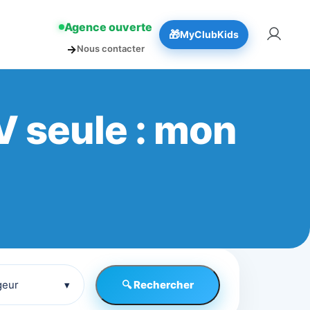
!
👉 Réserver
Agence ouverte
🎁
MyClubKids
→
Nous contacter
V seule : mon
geur
▾
🔍 Rechercher