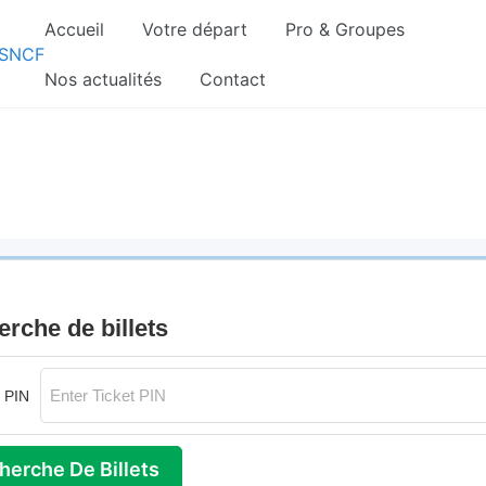
Accueil
Votre départ
Pro & Groupes
gnements sont pris d’assaut. Réservez dès maintenant 
Nos actualités
Contact
rche de billets
t PIN
herche De Billets