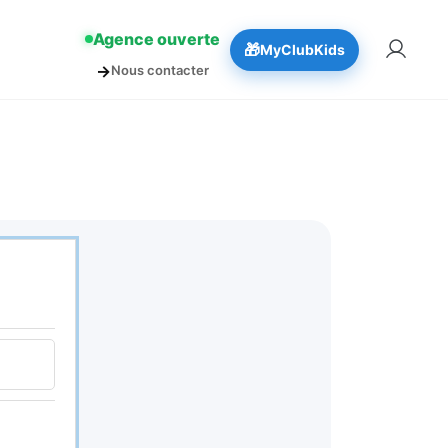
!
👉 Réserver
Agence ouverte
🎁
MyClubKids
→
Nous contacter