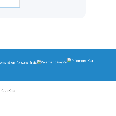
iement en 4x sans frais
s ClubKids