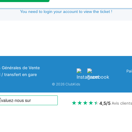
You need to login your account to view the ticket !
s Générales de Vente
Pa
 / transfert en gare
© 2026 ClubKids
★
★
★
★
★
4,5/5
Avis client