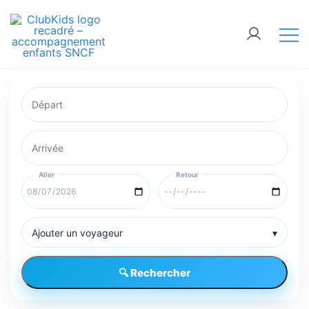
🚨 Nos accompagnements sont pris d’assaut.
Réservez dès maintenant !
ClubKids
Ajouter un voyageur
▾
🔍 Rechercher