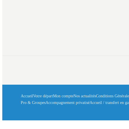
Accueil
Votre départ
Mon compte
Nos actualités
Conditions Générale
Bonjour à vous ! 👋
Pro & Groupes
Accompagnement privatisé
Accueil / transfert en ga
🎁
×
Bienvenue dans votre espace fidélité
ClubKids