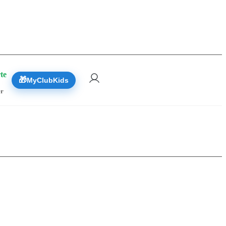
 Réserver
te
🎁
MyClubKids
er