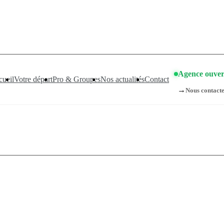
compagnements sont pris d’assaut. Réservez dès maintenant !
👉
Agence ouver
ueil
Votre départ
Pro & Groupes
Nos actualités
Contact
→
Nous contact