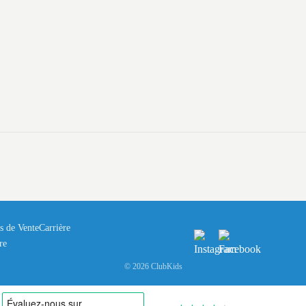
s de Vente
Carrière
re
© 2026 ClubKids