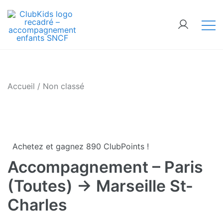
Skip
🚨 Nos accompagnements sont pris d’assaut.
to
Réservez dès maintenant !
content
ClubKids
Accueil
/
Non classé
Achetez et gagnez 890 ClubPoints !
Accompagnement – Paris
(Toutes) → Marseille St-
Charles