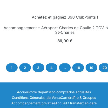
Achetez et gagnez 890 ClubPoints !
Accompagnement – Aéroport Charles de Gaulle 2 TGV →
St-Charles
89,00
€
1
2
3
4
…
18
19
20
Accueil
Votre départ
Mon compte
Nos actualités
Bonjour à vous ! 👋
Conditions Générales de Vente
Carrière
Pro & Groupes
🎁
×
Bienvenue dans votre espace fidélité
Accompagnement privatisé
Accueil / transfert en gare
ClubKids