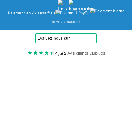
Paiement en 4x sans frais
Vos points disponibles
© 2026 ClubKids
0
ClubPoints
⬆️
Gagner des points
★
★
★
★
★
4,5/5
Avis clients ClubKids
1 € dépensé = 10 ClubPoints.
🎫
Utiliser mes points
200 ClubPoints = 1 €