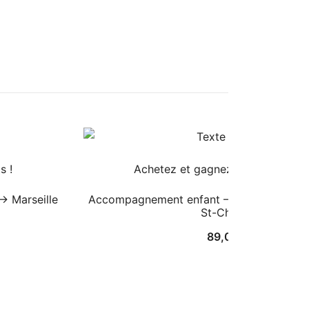
s !
Achetez et gagnez 890 ClubPoint
→ Marseille
Accompagnement enfant – Paris (Toutes) 
St-Charles
89,00
€