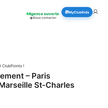
👉 Réserver
!
🎁
MyClubKids
Agence ouverte
→
Nous contacter
 ClubPoints !
ment – Paris
Marseille St-Charles