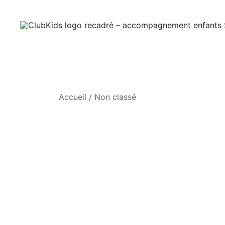
Skip
🚨 Nos accompa
to
content
ClubKids
Accueil
/
Non classé