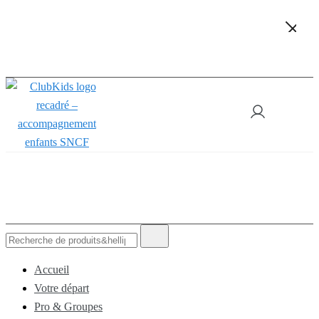
Skip
🚨 Nos accompagnements sont pris d’assaut. Réservez dès
maintenant !
to
content
ClubKids
Recherche
de
:
Accueil
Votre départ
Pro & Groupes