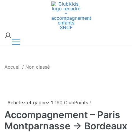
Skip
🚨 Nos accompagnements sont pris d’assaut.
to
Réservez dès maintenant !
content
ClubKids
Accueil
/
Non classé
Achetez et gagnez 1 190 ClubPoints !
Accompagnement – Paris
Montparnasse → Bordeaux