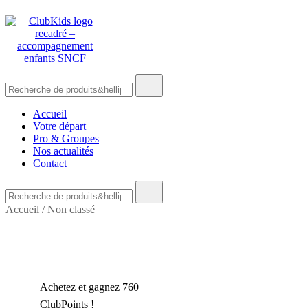
Skip
🚨 Nos accompagnements sont pris d’assaut. Réservez dès
to
maintenant !
content
Recherche
ClubKids
de
:
Accueil
Votre départ
Pro & Groupes
Nos actualités
Contact
Recherche
de
Accueil
/
Non classé
:
Achetez et gagnez 760
ClubPoints !