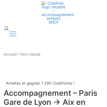
Skip
🚨 Nos accompagnements sont pris d’assaut.
to
Réservez dès maintenant !
content
ClubKids
Accueil
/
Non classé
Achetez et gagnez 1 290 ClubPoints !
Accompagnement – Paris
Gare de Lyon → Aix en