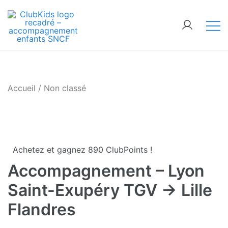
Skip
🚨 Nos accompagnements sont pris d’assaut.
to
Réservez dès maintenant !
content
ClubKids
Accueil
/
Non classé
Achetez et gagnez 890 ClubPoints !
Accompagnement – Lyon
Saint-Exupéry TGV → Lille
Flandres