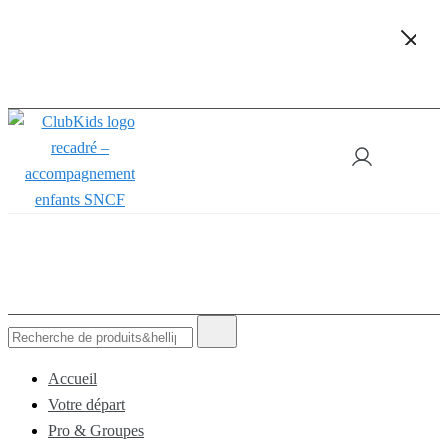
Skip
🚨 Nos accompagnements sont pris d’assaut. Réservez dès
maintenant !
to
content
ClubKids
Recherche
de
:
Accueil
Votre départ
Pro & Groupes