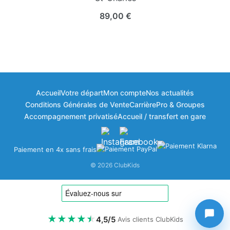
89,00
€
Accueil
Votre départ
Mon compte
Nos actualités
Bonjour à vous ! 👋
Conditions Générales de Vente
Carrière
Pro & Groupes
🎁
×
Bienvenue dans votre espace fidélité
Accompagnement privatisé
Accueil / transfert en gare
ClubKids
Paiement en 4x sans frais
Vos points disponibles
© 2026 ClubKids
0
ClubPoints
⬆️
Gagner des points
★
★
★
★
★
4,5/5
Avis clients ClubKids
1 € dépensé = 10 ClubPoints.