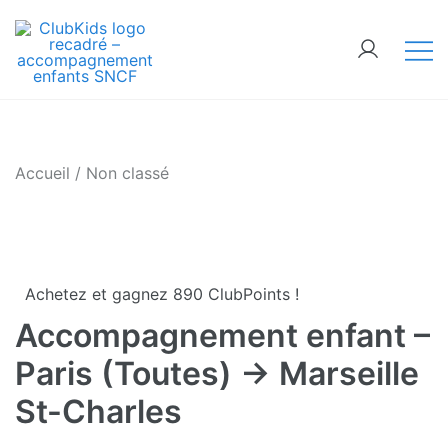
Skip
🚨 Nos accompagnements sont pris d’assaut.
to
Réservez dès maintenant !
content
ClubKids
Accueil
/
Non classé
Achetez et gagnez 890 ClubPoints !
Accompagnement enfant –
Paris (Toutes) → Marseille
St-Charles