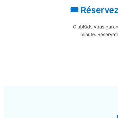
🎟️ Réserve
ClubKids vous garant
minute. Réservat