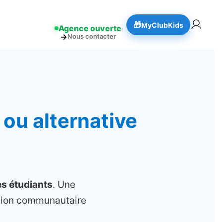
!
👉 Réserver
🎁
MyClubKids
Agence ouverte
→
Nous contacter
 ou alternative
es étudiants
. Une
ption communautaire