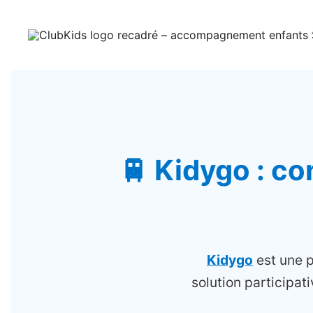
Skip
🚨 Nos accompa
to
content
ClubKids
🚆 Kidygo : co
Kidygo
est une 
solution participa