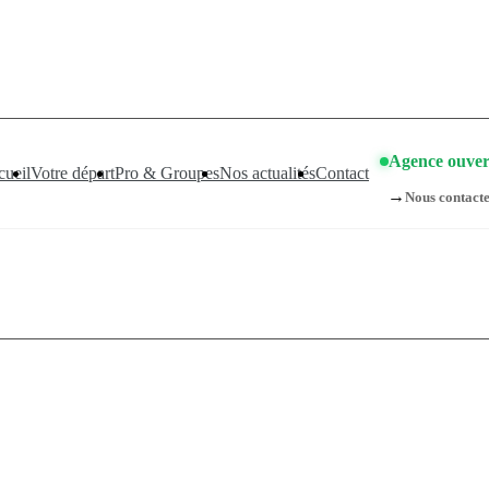
compagnements sont pris d’assaut. Réservez dès maintenant !
👉
Agence ouver
ueil
Votre départ
Pro & Groupes
Nos actualités
Contact
→
Nous contact