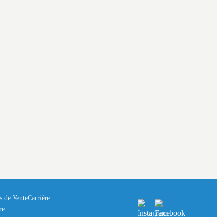
s de Vente
Carrière
re