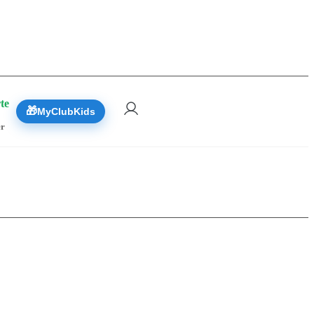
 Réserver
te
🎁
MyClubKids
er