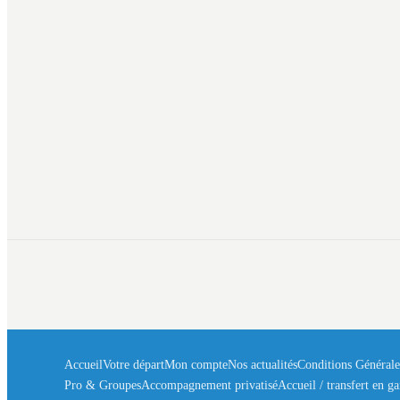
Accueil
Votre départ
Mon compte
Nos actualités
Conditions Générale
Bonjour à vous ! 👋
Pro & Groupes
Accompagnement privatisé
Accueil / transfert en ga
🎁
×
Bienvenue dans votre espace fidélité