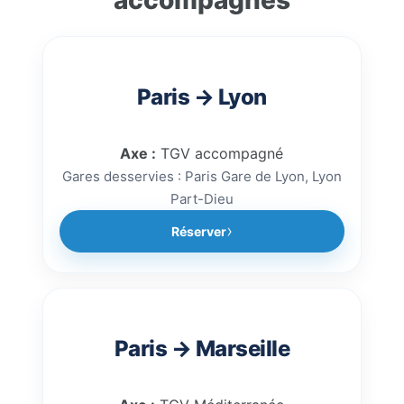
accompagnés
trajet, votre gare de départ et
votre gare d’arrivée afin de
réserver rapidement un
accompagnement train
Paris → Lyon
sécurisé.
Axe :
TGV accompagné
Gares desservies : Paris Gare de Lyon, Lyon
Part-Dieu
Réserver
Paris → Marseille