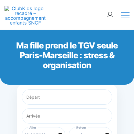
Skip
🚨 Nos accompagnements sont pris d’assaut.
to
Réservez dès maintenant !
content
ClubKids
Ma fille prend le TGV seule
Paris-Marseille : stress &
organisation