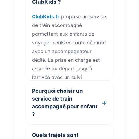
ClubKids ?
ClubKids.fr
propose un service
de train accompagné
permettant aux enfants de
voyager seuls en toute sécurité
avec un accompagnateur
dédié. La prise en charge est
assurée du départ jusqu’à
l’arrivée avec un suivi
permanent du voyage.
Pourquoi choisir un
Retrouvez également toutes les
service de train
informations utiles sur
votre
accompagné pour enfant
voyage
.
?
ClubKids.fr
propose un
Quels trajets sont
accompagnement train