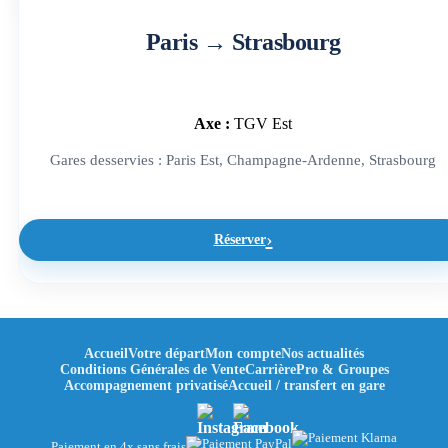
Paris → Strasbourg
Axe :
TGV Est
Gares desservies : Paris Est, Champagne-Ardenne, Strasbourg
Réserver
Accueil
Votre départ
Mon compte
Nos actualités
Bonjour à vous ! 👋
Conditions Générales de Vente
Carrière
Pro & Groupes
🎁
×
Accompagnement privatisé
Accueil / transfert en gare
Bienvenue dans votre espace fidélité
ClubKids
Paiement en 4x sans frais