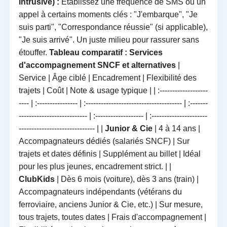
intrusive) :
Établissez une fréquence de SMS ou un
appel à certains moments clés : "J'embarque", "Je
suis parti", "Correspondance réussie" (si applicable),
"Je suis arrivé". Un juste milieu pour rassurer sans
étouffer.
Tableau comparatif : Services
d'accompagnement SNCF et alternatives
|
Service | Âge ciblé | Encadrement | Flexibilité des
trajets | Coût | Note & usage typique | | :-------------------
---- | :---------------- | :-------------------------------------- | :-------
--------------------------- | :------------------- | :----------------------
------------------------------ | |
Junior & Cie
| 4 à 14 ans |
Accompagnateurs dédiés (salariés SNCF) | Sur
trajets et dates définis | Supplément au billet | Idéal
pour les plus jeunes, encadrement strict. | |
ClubKids
| Dès 6 mois (voiture), dès 3 ans (train) |
Accompagnateurs indépendants (vétérans du
ferroviaire, anciens Junior & Cie, etc.) | Sur mesure,
tous trajets, toutes dates | Frais d'accompagnement |