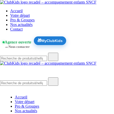
Skip
🚨 Nos accompagnements sont pris d’assaut. Réservez dès
to
ClubKids
Accueil
content
maintenant !
Votre départ
Pro & Groupes
Nos actualités
Contact
🎁
MyClubKids
Agence ouverte
→
Nous contacter
Recherche
de
:
ClubKids
Recherche
de
:
Accueil
Votre départ
Pro & Groupes
Nos actualités