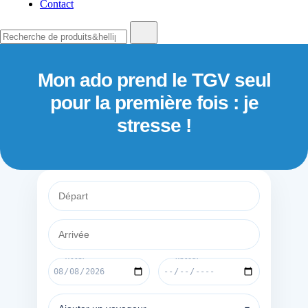
Contact
Recherche
de
:
Mon ado prend le TGV seul
pour la première fois : je
stresse !