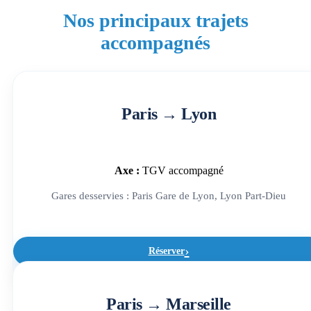
plateforme de réservation ClubKids.fr
.
Nos principaux trajets
Sélectionnez votre trajet, votre gare de départ et
accompagnés
votre gare d’arrivée afin de réserver rapidement
un accompagnement train sécurisé.
Paris → Lyon
Axe :
TGV accompagné
Gares desservies : Paris Gare de Lyon, Lyon Part-Dieu
Réserver
Paris → Marseille