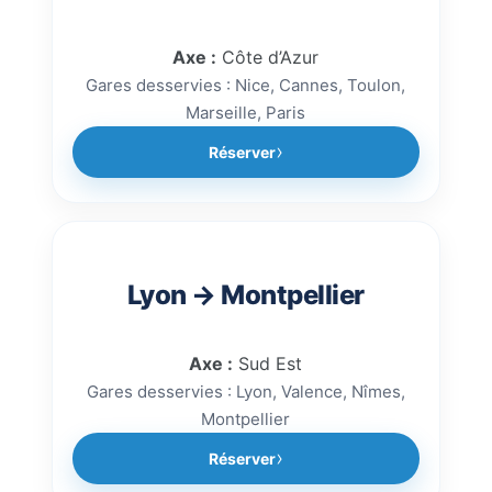
Axe :
Côte d’Azur
Gares desservies : Nice, Cannes, Toulon,
Marseille, Paris
Réserver
Lyon → Montpellier
Axe :
Sud Est
Gares desservies : Lyon, Valence, Nîmes,
Montpellier
Réserver