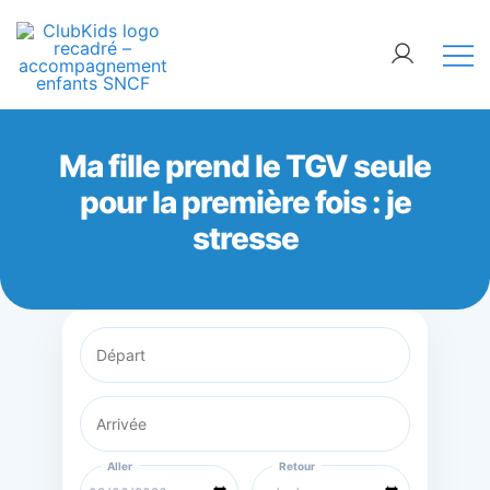
Skip
🚨 Nos accompagnements sont pris d’assaut.
to
Réservez dès maintenant !
content
ClubKids
Ma fille prend le TGV seule
pour la première fois : je
stresse