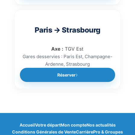
Paris → Strasbourg
Axe :
TGV Est
Gares desservies : Paris Est, Champagne-
Ardenne, Strasbourg
Réserver
Accueil
Votre départ
Mon compte
Nos actualités
Bonjour à vous ! 👋
Conditions Générales de Vente
Carrière
Pro & Groupes