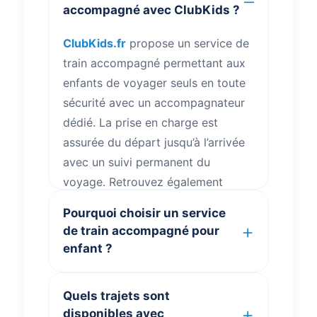
accompagné avec ClubKids ?
ClubKids.fr
propose un service de
train accompagné permettant aux
enfants de voyager seuls en toute
sécurité avec un accompagnateur
dédié. La prise en charge est
assurée du départ jusqu’à l’arrivée
avec un suivi permanent du
voyage. Retrouvez également
toutes les informations utiles sur
Pourquoi choisir un service
votre voyage
.
de train accompagné pour
enfant ?
ClubKids.fr
propose un
Quels trajets sont
accompagnement train moderne
disponibles avec