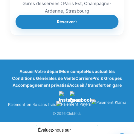
Gares desservies : Paris Est, Champagne-
Ardenne, Strasbourg
Réserver
Accueil
Votre départ
Mon compte
Nos actualités
Bonjour à vous ! 👋
Conditions Générales de Vente
Carrière
Pro & Groupes
🎁
×
Bienvenue dans votre espace fidélité
Accompagnement privatisé
Accueil / transfert en gare
ClubKids
Paiement en 4x sans frais
Vos points disponibles
© 2026 ClubKids
0
ClubPoints