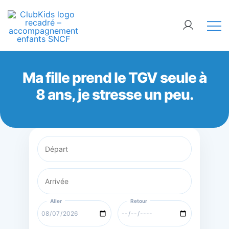
Skip
🚨 Nos accompagnements sont pris d’assaut.
to
Réservez dès maintenant !
content
ClubKids
Ma fille prend le TGV seule à
8 ans, je stresse un peu.