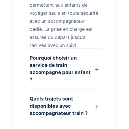
permettant aux enfants de
voyager seuls en toute sécurité
avec un accompagnateur
dédié. La prise en charge est
assurée du départ jusqu’à
l’arrivée avec un suivi
permanent du voyage.
Pourquoi choisir un
Retrouvez également toutes les
service de train
informations utiles sur
votre
accompagné pour enfant
voyage
.
?
ClubKids.fr
propose un
Quels trajets sont
accompagnement train
disponibles avec
moderne pour les familles
accompagnateur train ?
recherchant un train avec
accompagnateur, un train pour
Nos trajets couvrent plusieurs