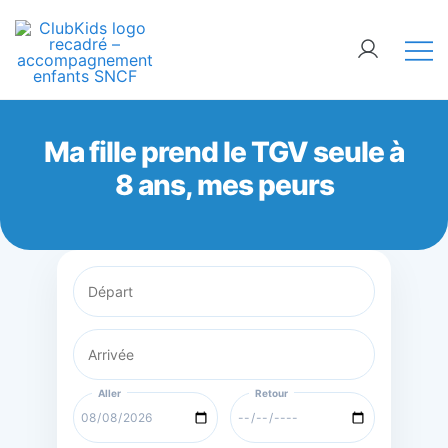
Skip
🚨 Nos accompagnements sont pris d’assaut.
to
Réservez dès maintenant !
content
ClubKids
Ma fille prend le TGV seule à
8 ans, mes peurs