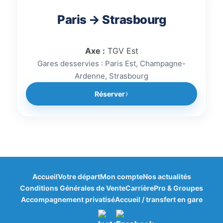
Paris → Strasbourg
Axe :
TGV Est
Gares desservies : Paris Est, Champagne-
Ardenne, Strasbourg
Réserver
Accueil
Votre départ
Mon compte
Nos actualités
Bonjour à vous ! 👋
Conditions Générales de Vente
Carrière
Pro & Groupes
🎁
×
Bienvenue dans votre espace fidélité
Accompagnement privatisé
Accueil / transfert en gare
ClubKids