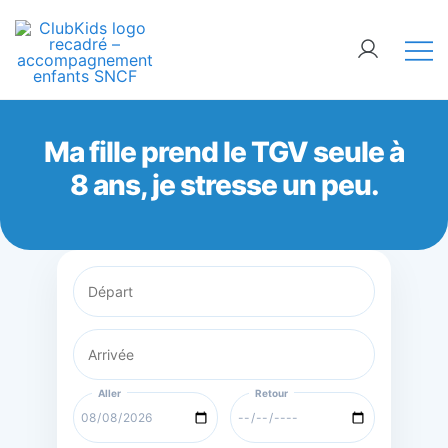
Skip
🚨 Nos accompagnements sont pris d’assaut.
to
Réservez dès maintenant !
content
ClubKids
Ma fille prend le TGV seule à
8 ans, je stresse un peu.