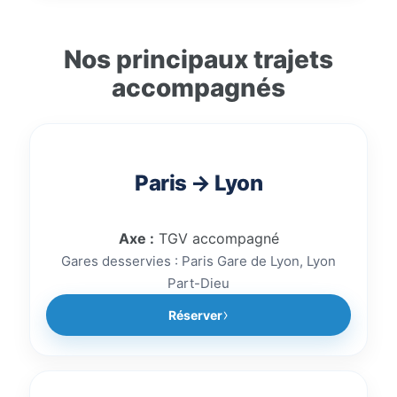
durant tout le voyage.
directement en ligne via
la
plateforme de réservation
Nos principaux trajets
ClubKids.fr
. Sélectionnez votre
accompagnés
trajet, votre gare de départ et
votre gare d’arrivée afin de
réserver rapidement un
accompagnement train sécurisé.
Paris → Lyon
Axe :
TGV accompagné
Gares desservies : Paris Gare de Lyon, Lyon
Part-Dieu
Réserver