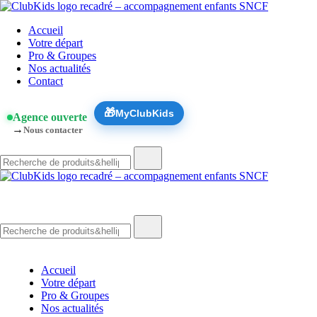
Skip
🚨 Nos accompagnements sont pris d’assaut. Réservez dès
to
ClubKids
Accueil
content
maintenant !
Votre départ
Pro & Groupes
Nos actualités
Contact
🎁
MyClubKids
Agence ouverte
→
Nous contacter
Recherche
de
:
ClubKids
Recherche
de
:
Accueil
Votre départ
Pro & Groupes
Nos actualités