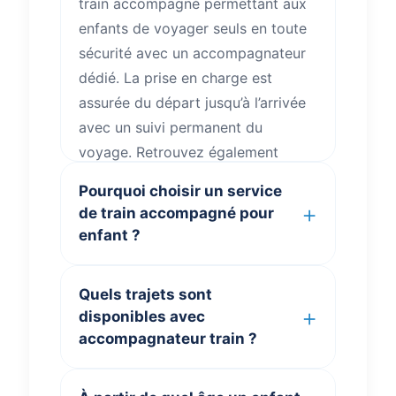
train accompagné permettant aux
enfants de voyager seuls en toute
sécurité avec un accompagnateur
dédié. La prise en charge est
assurée du départ jusqu’à l’arrivée
avec un suivi permanent du
voyage. Retrouvez également
toutes les informations utiles sur
Pourquoi choisir un service
votre voyage
.
de train accompagné pour
enfant ?
ClubKids.fr
propose un
Quels trajets sont
accompagnement train moderne
disponibles avec
pour les familles recherchant un
accompagnateur train ?
train avec accompagnateur, un
train pour petit ou encore une
Nos trajets couvrent plusieurs