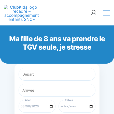
Skip
🚨 Nos accompagnements sont pris d’assaut.
to
Réservez dès maintenant !
content
ClubKids
Ma fille de 8 ans va prendre le
TGV seule, je stresse