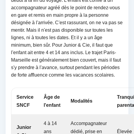
début à la fin du voyage. L'enfant est confié à un
accompagnateur agréé dès le point de rendez-vous
en gare et remis en main propre à la personne
désignée à l'arrivée. C'est rassurant, on ne va pas se
mentir. Mais il n'est pas disponible sur toutes les
lignes, ni à toutes les dates. Et il y a un âge
minimum, bien sûr. Pour Junior & Cie, il faut que
l'enfant ait entre 4 et 14 ans inclus. Le trajet Paris-
Marseille est généralement bien couvert, mais il faut
s'y prendre à l'avance, surtout pendant les périodes
de forte affluence comme les vacances scolaires.
Service
Âge de
Tranquil
Modalités
SNCF
l'enfant
parenta
4 à 14
Accompagnateur
Junior
ans
dédié, prise en
Élevée