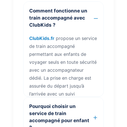
Comment fonctionne un
train accompagné avec
ClubKids ?
ClubKids.fr
propose un service
de train accompagné
permettant aux enfants de
voyager seuls en toute sécurité
avec un accompagnateur
dédié. La prise en charge est
assurée du départ jusqu’à
l’arrivée avec un suivi
permanent du voyage.
Pourquoi choisir un
Retrouvez également toutes les
service de train
informations utiles sur
votre
accompagné pour enfant
voyage
.