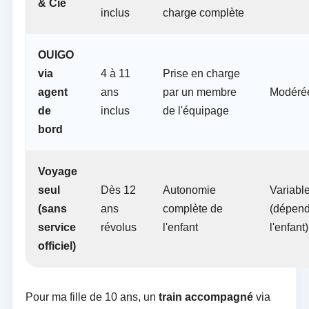
& Cie
inclus
charge complète
OUIGO
via
4 à 11
Prise en charge
agent
ans
par un membre
Modéré
de
inclus
de l'équipage
bord
Voyage
seul
Dès 12
Autonomie
Variabl
(sans
ans
complète de
(dépend
service
révolus
l'enfant
l'enfant)
officiel)
Pour ma fille de 10 ans, un
train accompagné
via