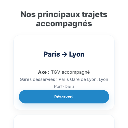
permanent des
directement en ligne via
la
accompagnateurs durant tout
plateforme de réservation
Nos principaux trajets
le voyage.
ClubKids.fr
. Sélectionnez votre
accompagnés
trajet, votre gare de départ et
votre gare d’arrivée afin de
réserver rapidement un
accompagnement train
Paris → Lyon
sécurisé.
Axe :
TGV accompagné
Gares desservies : Paris Gare de Lyon, Lyon
Part-Dieu
Réserver