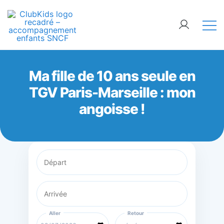
Skip
🚨 Nos accompagnements sont pris d’assaut.
to
Réservez dès maintenant !
content
ClubKids
Ma fille de 10 ans seule en
TGV Paris-Marseille : mon
angoisse !