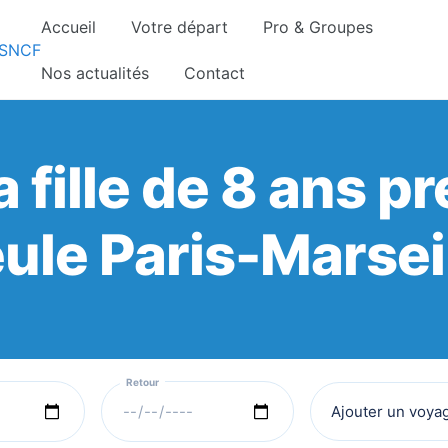
Accueil
Votre départ
Pro & Groupes
gnements sont pris d’assaut. Réservez dès maintenant 
Nos actualités
Contact
a fille de 8 ans 
ule Paris-Marsei
Ajouter un voya