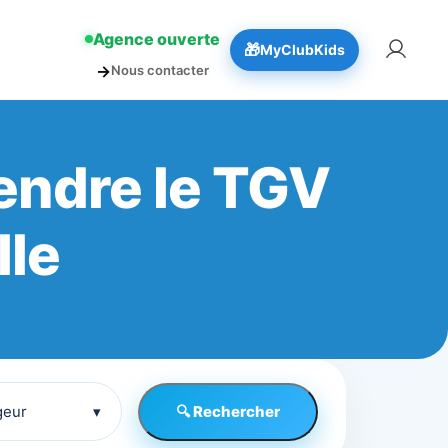
!
👉 Réserver
Agence ouverte
🎁
MyClubKids
→
Nous contacter
prendre le TGV
lle
geur
▾
🔍 Rechercher