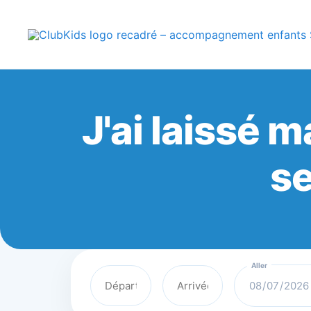
Skip
🚨 Nos accompa
to
content
ClubKids
J'ai laissé m
se