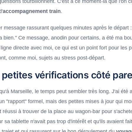
questions tourbillonnent. C'est à ce moment-là que l'on
d'
accompagnement train
.
 message rassurant quelques minutes après le départ : "
 bien." Ce message, anodin pour certains, a été ma bo
ligne directe avec moi, ce qui est un point fort pour les p
ont, comme moi, sujets au stress post-départ.
 petites vérifications côté par
qu'à Marseille, le temps peut sembler très long. J'ai été
un "rapport" formel, mais des petites mises à jour qui mon
ent réussi à trouver de la place au wagon-bar pour s'achet
 sa tablette n'avait pas trop d'intérêt et qu'ils avaient f
 trajet et qui rassurent sur le bon déroulement du
voyag