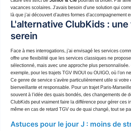
cadre très strict de
Junior & Cie
pourrait la brider. Par ail
vacances scolaires. J'avais besoin d'une solution qui cor
là que j'ai découvert d'autres formes d'accompagnement e
L'alternative ClubKids : une 
serein
Face à mes interrogations, j'ai envisagé les services co
offre une flexibilité que les services classiques ne propo
sélectionné, mais avec une approche plus personnalisée. C
exemple, pour les trajets TGV INOUI ou OUIGO, où l'on ne 
Ce genre de service s'avère particulièrement utile si votr
bienveillante et responsable. Pour un trajet Paris-Marseill
souvent à l'idée des quais bondés, des changements de 
ClubKids peut vraiment faire la différence pour gérer ces imp
même en cas de retard TGV ou de quai changé, tout se p
Astuces pour le jour J : moins de st