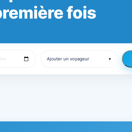
première fois
Ajouter un voyageur
▾