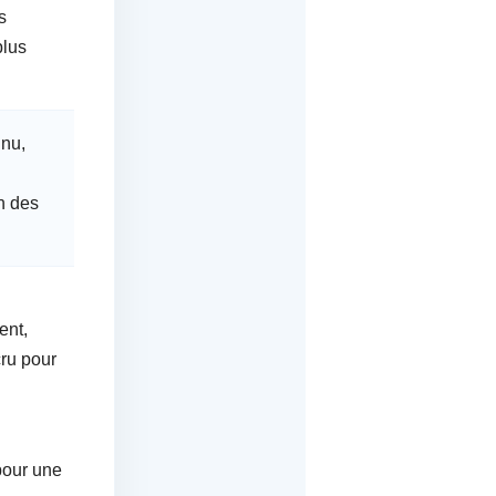
s
plus
nu,
on des
ent,
ru pour
pour une