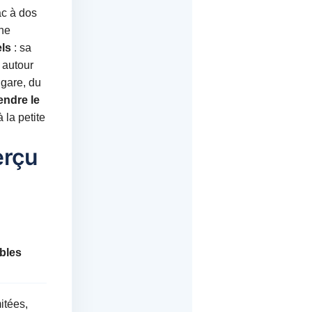
ac à dos
une
ls
: sa
 autour
 gare, du
rendre le
 la petite
erçu
ibles
itées,