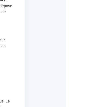
 dépose
e de
eur
 les
us. Le