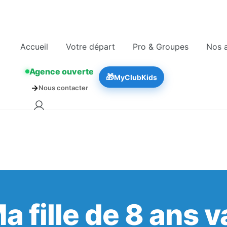
Skip
🚨 Nos accompa
to
content
ClubKids
Accueil
Votre départ
Pro & Groupes
Nos a
Agence ouverte
🎁
MyClubKids
→
Nous contacter
a fille de 8 ans 