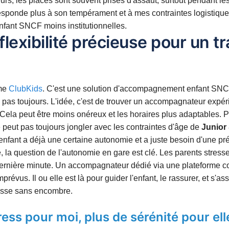
leurs, les places sont souvent prises d'assaut, surtout pendant le
responde plus à son tempérament et à mes contraintes logistique
nfant SNCF moins institutionnelles.
flexibilité précieuse pour un tr
mme
ClubKids
. C'est une solution d'accompagnement enfant SNC
se pas toujours. L'idée, c'est de trouver un accompagnateur expér
ela peut être moins onéreux et les horaires plus adaptables. P
peut pas toujours jongler avec les contraintes d'âge de
Junior
e enfant a déjà une certaine autonomie et a juste besoin d'une p
e, la question de l'autonomie en gare est clé. Les parents stress
dernière minute. Un accompagnateur dédié via une plateforme
révus. Il ou elle est là pour guider l'enfant, le rassurer, et s'as
asse sans encombre.
ress pour moi, plus de sérénité pour ell