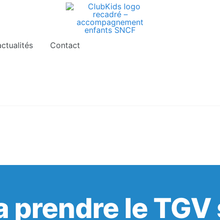
gnements sont pris d’assaut. Réservez dès maintenant 
ctualités
Contact
va prendre le TGV