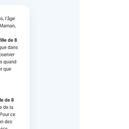
s, l'âge
« Maman,
fille de 8
 que dans
observer
is quand
er que
lle de 8
e de la
 Pour ce
ion des
vice