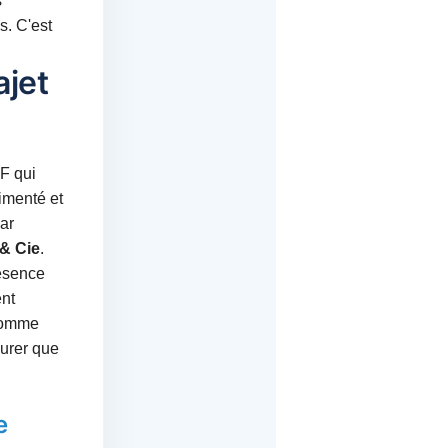
s
s. C'est
ajet
F qui
imenté et
ar
 & Cie
.
résence
ent
 comme
surer que
e