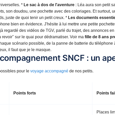
niverselles. *
Le sac à dos de l'aventure
: Léa aura son petit s
uets, son doudou, une pochette avec des coloriages. Et surtout, 
, juste de quoi tenir un petit creux. *
Les documents essentie
éphone bien en évidence. J'hésite à lui mettre une petite pochette
à regardé des vidéos de TGV, parlé du trajet, des annonces en
u revoir" sur le quai pour dédramatiser. Voir ma
fille de 8 ans p
aque scénario possible, de la panne de batterie du téléphone à
ux, il faut que je le masque.
'accompagnement SNCF : un ap
 possibles pour le
voyage accompagné
de nos petits.
Points forts
Points fa
Places lim