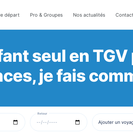
gnements sont pris d’assaut. Réservez dès maintenant 
re départ
Pro & Groupes
Nos actualités
Contac
ant seul en TGV 
ces, je fais com
Ajouter un voya