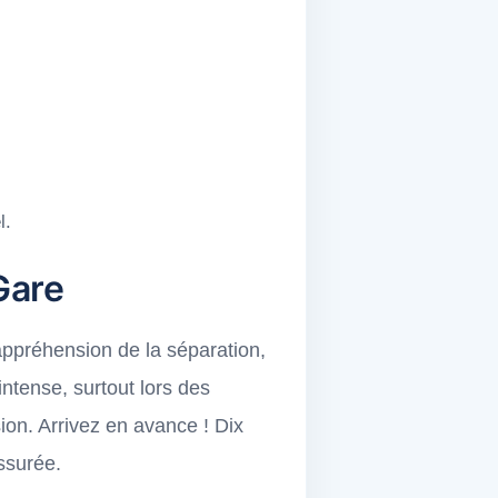
l.
Gare
l'appréhension de la séparation,
ntense, surtout lors des
on. Arrivez en avance ! Dix
assurée.