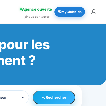
!
👉 Réserver
Agence ouverte
t
🎁
MyClubKids
→
Nous contacter
pour les
ment ?
geur
▾
🔍 Rechercher