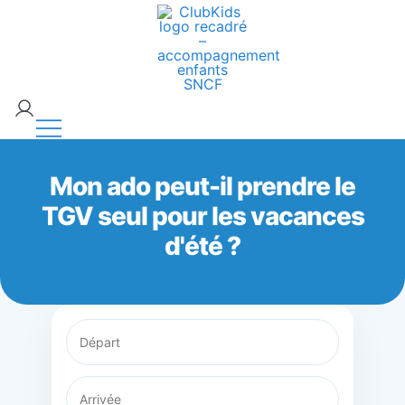
Skip
🚨 Nos accompagnements sont pris d’assaut.
to
Réservez dès maintenant !
content
ClubKids
Mon ado peut-il prendre le
TGV seul pour les vacances
d'été ?