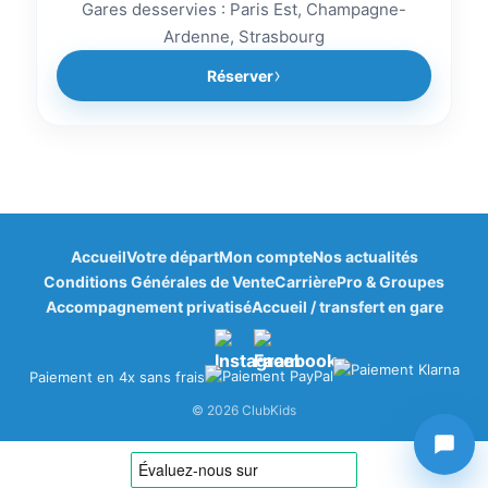
Gares desservies : Paris Est, Champagne-
Ardenne, Strasbourg
Réserver
Accueil
Votre départ
Mon compte
Nos actualités
Bonjour à vous ! 👋
Conditions Générales de Vente
Carrière
Pro & Groupes
🎁
×
Bienvenue dans votre espace fidélité
Accompagnement privatisé
Accueil / transfert en gare
ClubKids
Paiement en 4x sans frais
Vos points disponibles
© 2026 ClubKids
0
ClubPoints