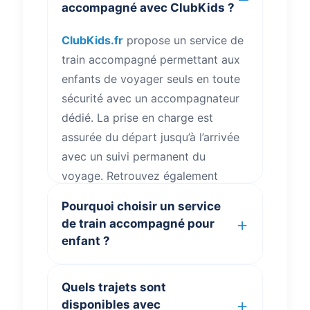
accompagné avec ClubKids ?
ClubKids.fr
propose un service de
train accompagné permettant aux
enfants de voyager seuls en toute
sécurité avec un accompagnateur
dédié. La prise en charge est
assurée du départ jusqu’à l’arrivée
avec un suivi permanent du
voyage. Retrouvez également
toutes les informations utiles sur
Pourquoi choisir un service
votre voyage
.
de train accompagné pour
enfant ?
ClubKids.fr
propose un
Quels trajets sont
accompagnement train moderne
disponibles avec