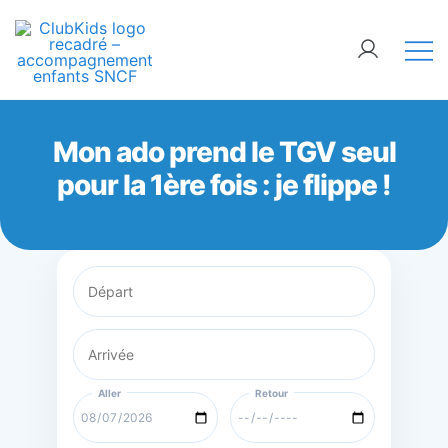
Skip
🚨 Nos accompagnements sont pris d’assaut.
to
Réservez dès maintenant !
content
ClubKids
Mon ado prend le TGV seul
pour la 1ère fois : je flippe !