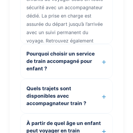
sécurité avec un accompagnateur
dédié. La prise en charge est
assurée du départ jusqu’à l’arrivée
avec un suivi permanent du
voyage. Retrouvez également
toutes les informations utiles sur
Pourquoi choisir un service
votre voyage
.
de train accompagné pour
enfant ?
ClubKids.fr
propose un
Quels trajets sont
accompagnement train moderne
disponibles avec
pour les familles recherchant un
accompagnateur train ?
train avec accompagnateur, un
train pour petit ou encore une
Nos trajets couvrent plusieurs
À partir de quel âge un enfant
solution de voyage sécurisé pour
lignes TGV populaires avec
peut voyager en train
enfant sur les grands axes TGV en