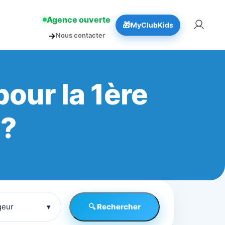
!
👉 Réserver
Agence ouverte
🎁
MyClubKids
→
Nous contacter
our la 1ère
 ?
geur
▾
🔍 Rechercher