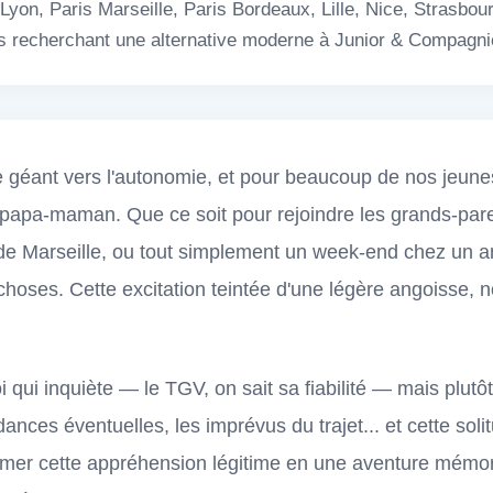
yon, Paris Marseille, Paris Bordeaux, Lille, Nice, Strasbour
les recherchant une alternative moderne à Junior & Compagni
e géant vers l'autonomie, et pour beaucoup de nos jeunes
apa-maman. Que ce soit pour rejoindre les grands-par
de Marseille, ou tout simplement un week-end chez un am
choses. Cette excitation teintée d'une légère angoisse, n
i qui inquiète — le TGV, on sait sa fiabilité — mais plutôt
ances éventuelles, les imprévus du trajet... et cette sol
rmer cette appréhension légitime en une aventure mémor