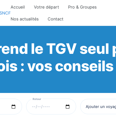
Accueil
Votre départ
Pro & Groupes
gnements sont pris d’assaut. Réservez dès maintenant 
Nos actualités
Contact
end le TGV seul p
ois : vos conseils
Ajouter un voya