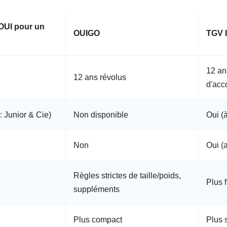
OUI pour un
OUIGO
TGV 
12 an
12 ans révolus
d'ac
 Junior & Cie)
Non disponible
Oui (à
Non
Oui (
Règles strictes de taille/poids,
Plus f
suppléments
Plus compact
Plus 