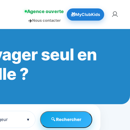
!
👉 Réserver
Agence ouverte
🎁
MyClubKids
→
Nous contacter
yager seul en
le ?
geur
▾
🔍 Rechercher