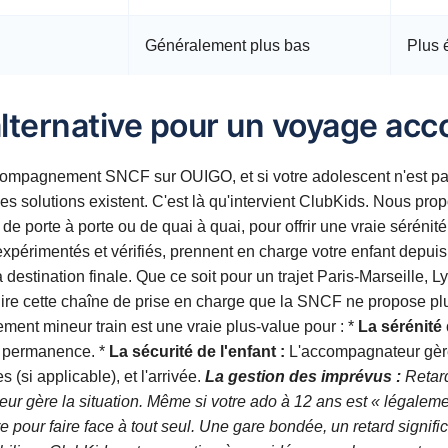
Généralement plus bas
Plus 
alternative pour un voyage a
compagnement SNCF sur OUIGO, et si votre adolescent n'est pas
des solutions existent. C'est là qu'intervient ClubKids. Nous pr
 porte à porte ou de quai à quai, pour offrir une vraie sérénit
périmentés et vérifiés, prennent en charge votre enfant depuis l
 destination finale. Que ce soit pour un trajet Paris-Marseille, L
ruire cette chaîne de prise en charge que la SNCF ne propose plu
nt mineur train est une vraie plus-value pour : *
La sérénité 
n permanence. *
La sécurité de l'enfant :
L'accompagnateur gère
(si applicable), et l'arrivée.
La gestion des imprévus :
Retard
 gère la situation. Même si votre ado à 12 ans est « légaleme
e pour faire face à tout seul. Une gare bondée, un retard signif