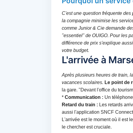
Pourquoi un servic
C'est une question fréquente des
la compagnie minimise les service
comme Junior & Cie demande des a
"essentiel" de OUIGO. Pour les p
différence de prix s'explique auss
votre budget.
L'arrivée à Mars
Après plusieurs heures de train, l
vacances scolaires.
Le point de 
la gare. "Devant l'office du touris
*
Communication :
Un téléphone c
Retard du train :
Les retards arriv
aussi l'application SNCF Connect p
L'arrivée est le moment où il est 
le chercher est cruciale.