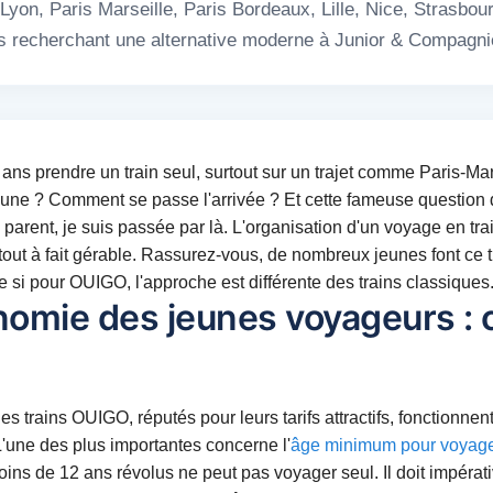
yon, Paris Marseille, Paris Bordeaux, Lille, Nice, Strasbour
les recherchant une alternative moderne à Junior & Compagni
 ans prendre un train seul, surtout sur un trajet comme Paris-Mar
p jeune ? Comment se passe l'arrivée ? Et cette fameuse questio
e parent, je suis passée par là. L'organisation d'un voyage en 
 tout à fait gérable. Rassurez-vous, de nombreux jeunes font ce
 si pour OUIGO, l'approche est différente des trains classiques.
nomie des jeunes voyageurs : c
 les trains OUIGO, réputés pour leurs tarifs attractifs, fonctionne
 L'une des plus importantes concerne l'
âge minimum pour voyager
 moins de 12 ans révolus ne peut pas voyager seul. Il doit impé