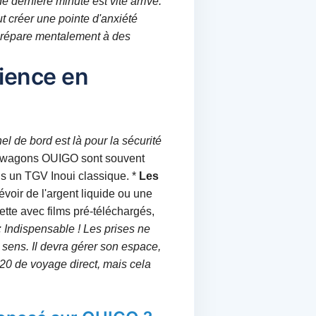
 dernière minute est vite arrivé.
t créer une pointe d'anxiété
e prépare mentalement à des
rience en
l de bord est là pour la sécurité
wagons OUIGO sont souvent
ns un TGV Inoui classique. *
Les
évoir de l'argent liquide ou une
ette avec films pré-téléchargés,
:
Indispensable ! Les prises ne
n sens. Il devra gérer son espace,
3h20 de voyage direct, mais cela