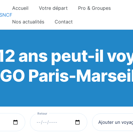
Accueil
Votre départ
Pro & Groupes
gnements sont pris d’assaut. Réservez dès maintenant 
Nos actualités
Contact
2 ans peut-il vo
GO Paris-Marseil
Ajouter un voya