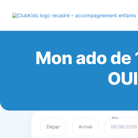
Skip
🚨 Nos accompa
to
content
ClubKids
Mon ado de 1
OUI