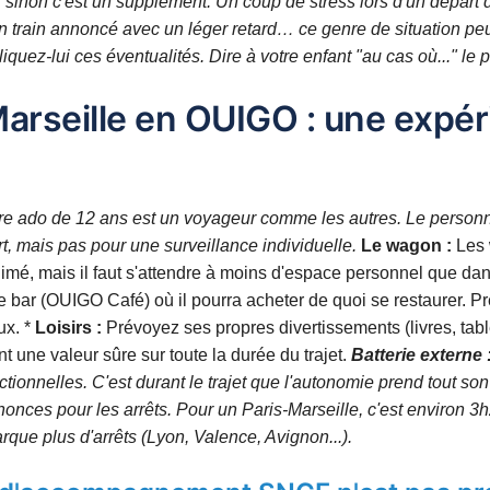
 sinon c'est un supplément. Un coup de stress lors d'un départ de
 train annoncé avec un léger retard… ce genre de situation peu
quez-lui ces éventualités. Dire à votre enfant "au cas où..." l
-Marseille en OUIGO : une expé
votre ado de 12 ans est un voyageur comme les autres. Le personne
ort, mais pas pour une surveillance individuelle.
Le wagon :
Les 
imé, mais il faut s'attendre à moins d'espace personnel que da
re bar (OUIGO Café) où il pourra acheter de quoi se restaurer. Pr
eux. *
Loisirs :
Prévoyez ses propres divertissements (livres, tabl
 une valeur sûre sur toute la durée du trajet.
Batterie externe 
ctionnelles. C'est durant le trajet que l'autonomie prend tout so
annonces pour les arrêts. Pour un Paris-Marseille, c'est environ 
que plus d'arrêts (Lyon, Valence, Avignon...).