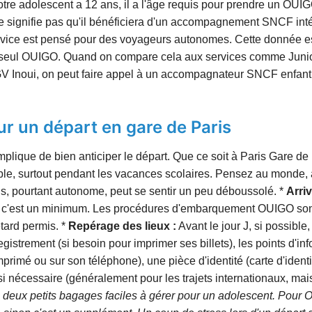
tre adolescent a 12 ans, il a l'âge requis pour prendre un OUIGO 
e signifie pas qu'il bénéficiera d'un accompagnement SNCF inté
service est pensé pour des voyageurs autonomes. Cette donnée e
ge seul OUIGO. Quand on compare cela aux services comme Junior
TGV Inoui, on peut faire appel à un accompagnateur SNCF enfant
r un départ en gare de Paris
plique de bien anticiper le départ. Que ce soit à Paris Gare de
able, surtout pendant les vacances scolaires. Pensez au monde, 
 pourtant autonome, peut se sentir un peu déboussolé. *
Arriv
, c'est un minimum. Les procédures d'embarquement OUIGO sont s
tard permis. *
Repérage des lieux :
Avant le jour J, si possible, 
gistrement (si besoin pour imprimer ses billets), les points d'in
imprimé ou sur son téléphone), une pièce d'identité (carte d'ident
e si nécessaire (généralement pour les trajets internationaux, mai
deux petits bagages faciles à gérer pour un adolescent. Pour