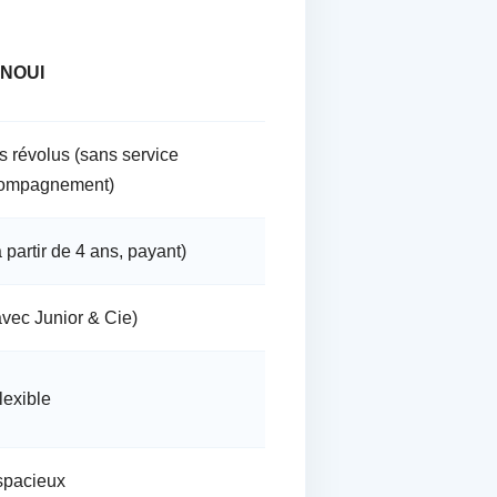
INOUI
s révolus (sans service
compagnement)
 partir de 4 ans, payant)
avec Junior & Cie)
lexible
spacieux