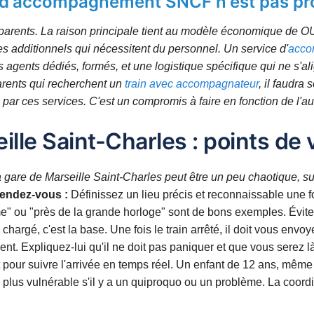
e d'accompagnement SNCF n'est pas pr
 parents. La raison principale tient au modèle économique de O
s additionnels qui nécessitent du personnel. Un service d'
acco
gents dédiés, formés, et une logistique spécifique qui ne s'al
arents qui recherchent un
train avec accompagnateur
, il faudra
i par ces services. C'est un compromis à faire en fonction de l'a
eille Saint-Charles : points de 
a gare de Marseille Saint-Charles peut être un peu chaotique, sur
rendez-vous :
Définissez un lieu précis et reconnaissable une fo
me" ou "près de la grande horloge" sont de bons exemples. Évitez 
hargé, c'est la base. Une fois le train arrêté, il doit vous env
ent. Expliquez-lui qu'il ne doit pas paniquer et que vous serez l
our suivre l'arrivée en temps réel. Un enfant de 12 ans, même s
le plus vulnérable s'il y a un quiproquo ou un problème. La coord