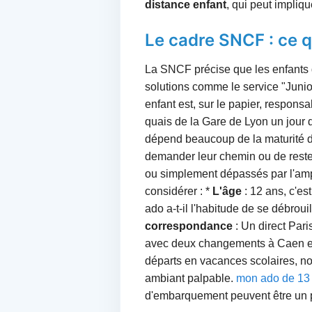
distance enfant
, qui peut impli
Le cadre SNCF : ce q
La SNCF précise que les enfants 
solutions comme le service "Juni
enfant est, sur le papier, responsa
quais de la Gare de Lyon un jour 
dépend beaucoup de la maturité de
demander leur chemin ou de rester
ou simplement dépassés par l'ampl
considérer : *
L'âge
: 12 ans, c'est
ado a-t-il l'habitude de se débroui
correspondance
: Un direct Par
avec deux changements à Caen et 
départs en vacances scolaires, nota
ambiant palpable.
mon ado de 13 
d'embarquement peuvent être un pe