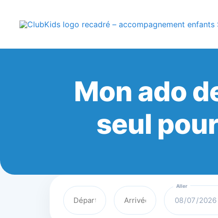
Skip
🚨 Nos accompa
to
content
ClubKids
Mon ado de
seul pour