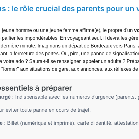
s : le rôle crucial des parents pour un
n jeune homme ou une jeune femme affirmé(e), le propre d'un
v
e pallier les impondérables. En voyageant seul, il devra les gé
n dernière minute. Imaginons un départ de Bordeaux vers Paris
ant la fermeture des portes. Ou, pire, une panne de signalisation
a votre ado ? Saura-t-il se renseigner, appeler un adulte ? Prépa
t le "former" aux situations de gare, aux annonces, aux réflexes de
essentiels à préparer
hargé
: Indispensable avec les numéros d'urgence (parents, 
r éviter toute panne en cours de trajet.
e
: Billet (numérique et imprimé), carte d'identité, attestation 