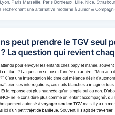
yon, Paris Marseille, Paris Bordeaux, Lille, Nice, Strasbour
les recherchant une alternative moderne à Junior & Compagni
ns peut prendre le TGV seul po
? La question qui revient cha
attendu pour envoyer les enfants chez papy et mamie, souvent à
nt ce rituel ? La question se pose d'année en année : "Mon ado 
 ?" C'est une interrogation légitime qui mélange désir d'autono
ît bien ces interrogations, ces nuits blanches à imaginer tous 
e. Et la réponse est plus nuancée qu'un simple oui ou non. D'abor
 SNCF ne le considère plus comme un 'enfant accompagné', du m
echniquement autorisé à
voyager seul en TGV
mais il y a un mond
ici d'un petit trajet de banlieue. Souvent, il s'agit de traverser