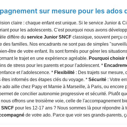
pagnement sur mesure pour les ados d
on claire : chaque enfant est unique. Si le service Junior & Cie
iant pour les adolescents. C'est pourquoi nous avons développé
le diffère du
service Junior SNCF
classique, souvent perçu 
e des familles. Nos encadrants ne sont pas de simples "surveill
en-être de votre enfant. Ils sont formés pour gérer les situatio
formant le trajet en une expérience agréable.
Pourquoi choisir 
ins de stress pour les parents et pour l'adolescent. *
Encadreme
enfance et l'adolescence. *
Flexibilité
: Des trajets sur mesure, 
 êtes informés des étapes clés du voyage. *
Sécurité
: Votre en
re ado aille chez Papy et Mamie à Marseille, à Paris, ou encore pl
ermet de concilier autonomie progressive et sécurité. Plutôt que 
 nous offrons une troisième voie, celle de l'accompagnement bie
r SNCF
pour les 12-17 ans ? Nous sommes là pour répondre à to
accompagné
de votre ado. Parce que voir ses grands-parents, ç