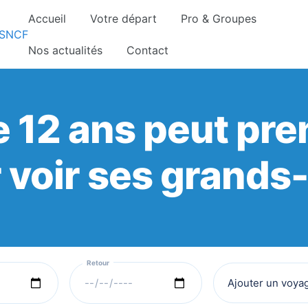
Accueil
Votre départ
Pro & Groupes
gnements sont pris d’assaut. Réservez dès maintenant 
Nos actualités
Contact
 12 ans peut pre
 voir ses grands
Ajouter un voya