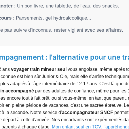
gnoter
: Un bon livre, une tablette, de l'eau, des snacks.
cours
: Pansements, gel hydroalcoolique...
e pas suivre d'inconnus, rester vigilant avec ses affaires.
mpagnement : l'alternative pour une tran
12 ans
voyager train mineur seul
vous angoisse, même après to
s connue est bien sûr Junior & Cie, mais elle s'arrête techniqueme
et plus adaptés à l'âge intermédiaire de 12-17 ans. C'est là qu
ain accompagné
par des adultes de confiance, même pour les 1
t pas encore tout à fait prêt, ou si vous-même, en tant que parent
soir en pleine période de vacances, c'est une sacrée épreuve. L
t à la seconde. Notre service d'
accompagnateur SNCF
permet 
e départ à celle d'arrivée. Nos encadrants sont expérimentés da
es parents à chaque étape.
Mon enfant seul en TGV, j'appréhend