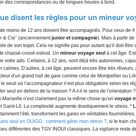
quer des correspondances ou de longues heures à bord.
ue disent les règles pour un mineur v
de moins de 12 ans doivent être accompagnés. Pour ceux de 4 à 
or & Cie" (anciennement
junior et compagnie
). Mais à partir d
ble de son trajet. Cela ne signifie pas pour autant qu'il doit êtr
de chassé-croisé estival. Un
mineur voyage seul
à cet âge. Es
 votre ado. Certains, à 12 ans, sont déjà très autonomes, capa
 calmes. D'autres, à cet âge, peuvent encore être très rêveurs,
eur d'un grand hall de gare comme celui de Montpellier ou Lille
 le seuil où l'accompagnateur n'est plus obligatoire selon les règ
ller seul en dehors de la maison ? A-t-il le sens de l'orientation ?
is-Marseille n'est clairement pas la même chose qu'un
voyage 
Saint-Lô. La complexité augmente drastiquement le stress. *
L
mment l'été, transforment les gares en véritables fourmilières. La
ans seul en OUIGO : comment gérer mon stress ?
, si le train 
u différentes des TGV INOUI classiques. La vigilance reste de 