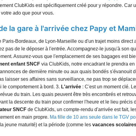
agnement ClubKids est spécifiquement créé pour y répondre. Car 
r votre ado que pour vous.
 de la gare à l'arrivée chez Papy et Mam
de Paris-Bordeaux, de Lyon-Marseille ou d'un trajet moins direc
z pas de le déposer à l'entrée. Accompagnez-le jusqu'à son quai
ement. Assurez-vous que l'emplacement de ses bagages est bien v
ent enfant SNCF
via ClubKids, notre encadrant le prendra en
aux annonces de dernière minute ou aux quais bondés s'évanouit 
s laisser ses affaires sans surveillance, ne pas trop se déplacer,
i le comportement à bord. 3.
L'arrivée
: C'est un moment clé. Le
révue du train. Les quais peuvent être très encombrés et retrou
ant la descente du train pour confirmer l'heure et le lieu précis 
ateur SNCF
de ClubKids, un compte-rendu d'arrivée est fait, le
itement en main propre.
Ma fille de 10 ans seule dans le TGV po
 la jeune maturité) et la période (comme les
vacances scolaires