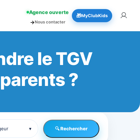
!
👉 Réserver
Agence ouverte
🎁
MyClubKids
→
Nous contacter
ndre le TGV
-parents ?
geur
▾
🔍 Rechercher