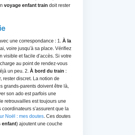
un
voyage enfant train
doit rester
ie
t avec une correspondance : 1.
À la
, voire jusqu'à sa place. Vérifiez
isible et facile d'accès. Si votre
 charge au point de rendez-vous
déjà un peu. 2.
À bord du train
:
 rester discret. La notion de
s grands-parents doivent être là,
ver son ado est parfois une
de retrouvailles est toujours une
s coordinateurs s'assurent que la
ur Noël : mes doutes
. Ces doutes
 enfant
) ajoutent une couche