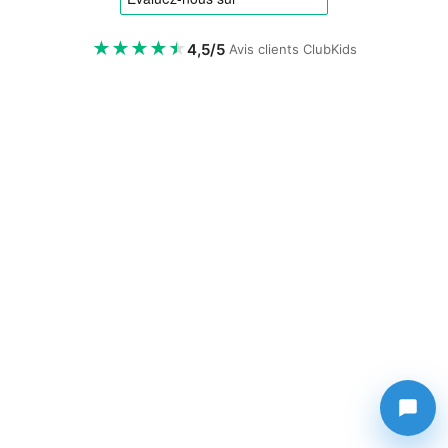
⬆️
Gagner des points
★
★
★
★
★
4,5/5
Avis clients ClubKids
1 € dépensé = 10 ClubPoints.
🎫
Utiliser mes points
200 ClubPoints = 1 €