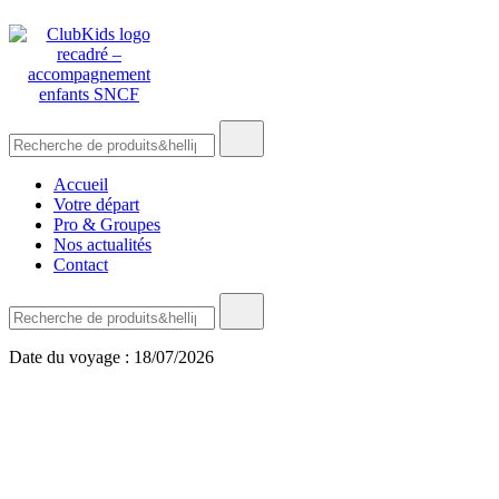
Skip
🚨 Nos accompagnements sont pris d’assaut. Réservez dès
to
maintenant !
content
Recherche
ClubKids
de
:
Accueil
Votre départ
Pro & Groupes
Nos actualités
Contact
Recherche
de
:
Date du voyage : 18/07/2026