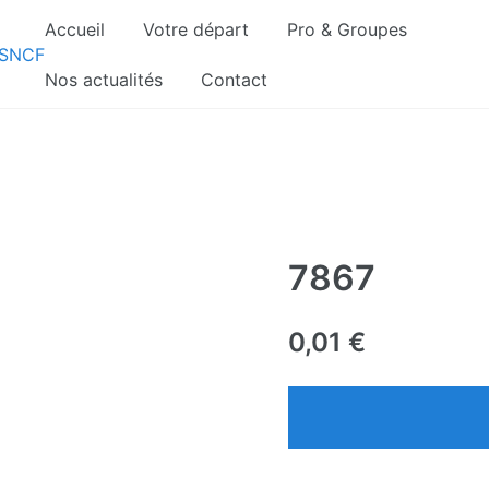
Accueil
Votre départ
Pro & Groupes
gnements sont pris d’assaut. Réservez dès maintenant 
Nos actualités
Contact
7867
0,01
€