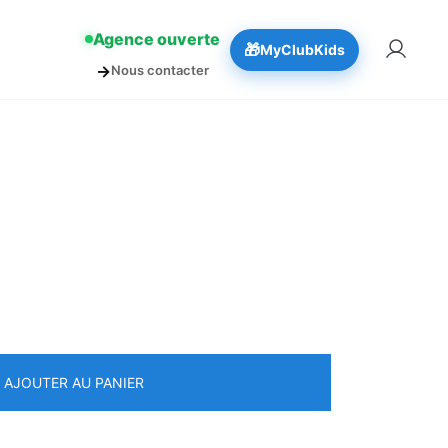
!
👉 Réserver
Agence ouverte
🎁
MyClubKids
→
Nous contacter
AJOUTER AU PANIER