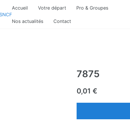
Accueil
Votre départ
Pro & Groupes
gnements sont pris d’assaut. Réservez dès maintenant 
Nos actualités
Contact
7875
0,01
€