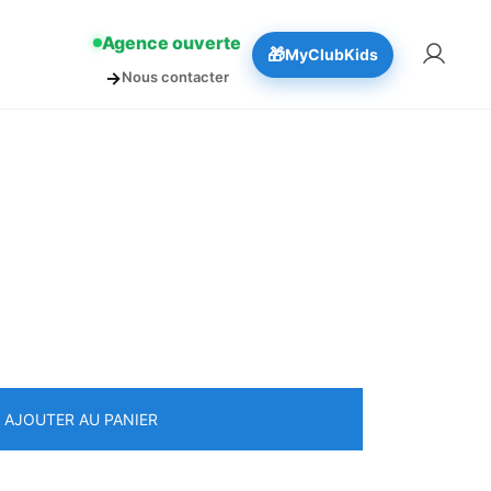
!
👉 Réserver
Agence ouverte
🎁
MyClubKids
→
Nous contacter
AJOUTER AU PANIER