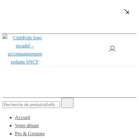
Skip
🚨 Nos accompagnements sont pris d’assaut. Réservez dès maint
!
to
content
ClubKids
Recherche
de
:
Accueil
Votre départ
Pro & Groupes