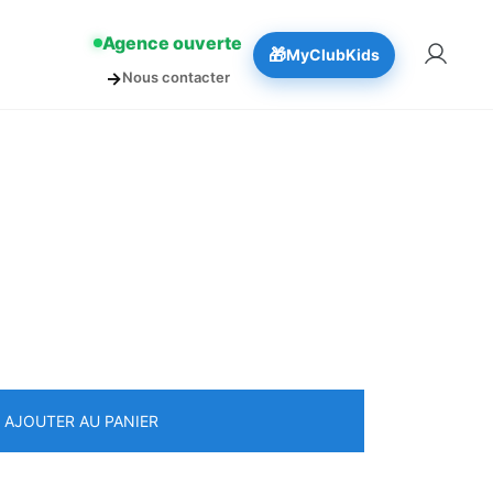
!
👉 Réserver
Agence ouverte
🎁
MyClubKids
→
Nous contacter
AJOUTER AU PANIER