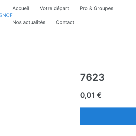
Accueil
Votre départ
Pro & Groupes
gnements sont pris d’assaut. Réservez dès maintenant 
Nos actualités
Contact
7623
0,01
€