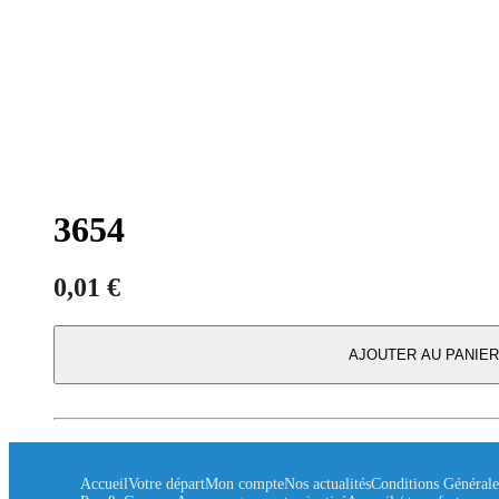
3654
0,01
€
AJOUTER AU PANIER
Accueil
Votre départ
Mon compte
Nos actualités
Conditions Générale
Bonjour à vous ! 👋