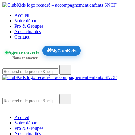
Skip
to
🚨 Nos ac
ClubKids
Accueil
content
Votre départ
Pro & Groupes
Nos actualités
Contact
🎁
MyClubKids
Agence ouverte
→
Nous contacter
Recherche
de
:
ClubKids
Recherche
de
:
Accueil
Votre départ
Pro & Groupes
Nos actualités