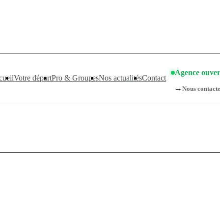

compagnements sont pris d’assaut. Réservez dès maintenant !
Agence ouver
ueil
Votre départ
Pro & Groupes
Nos actualités
Contact
→
Nous contact