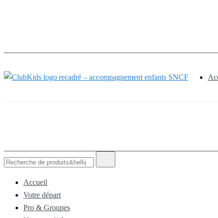
Skip
🚨 Nos ac
to
content
Acc
ClubKids
Recherche
de
:
Accueil
Votre départ
Pro & Groupes