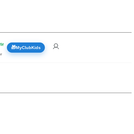
 Réserver
te
🎁
MyClubKids
er