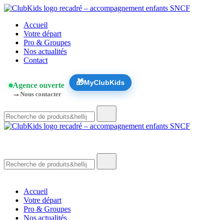
Skip
🚨 Nos accompagnements sont pris d’assaut. Réservez dès main
to
ClubKids
Accueil
content
Votre départ
Pro & Groupes
Nos actualités
Contact
🎁
MyClubKids
Agence ouverte
→
Nous contacter
Recherche
de
:
ClubKids
Recherche
de
:
Accueil
Votre départ
Pro & Groupes
Nos actualités