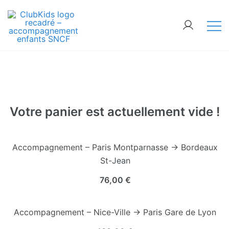
Skip
🚨 Nos accompagnements sont pris d’assaut.
to
Réservez dès maintenant !
content
ClubKids
Votre panier est actuellement vide !
Accompagnement – Paris Montparnasse → Bordeaux
St-Jean
76,00
€
Accompagnement – Nice-Ville → Paris Gare de Lyon