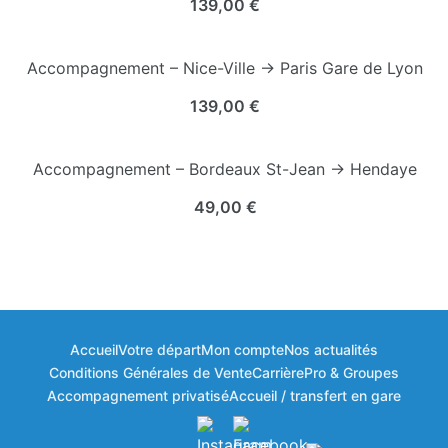
139,00
€
Accompagnement – Nice-Ville → Paris Gare de Lyon
139,00
€
Accompagnement – Bordeaux St-Jean → Hendaye
49,00
€
Accueil
Votre départ
Mon compte
Nos actualités
Bonjour à vous ! 👋
Conditions Générales de Vente
Carrière
Pro & Groupes
🎁
×
Bienvenue dans votre espace fidélité
Accompagnement privatisé
Accueil / transfert en gare
ClubKids